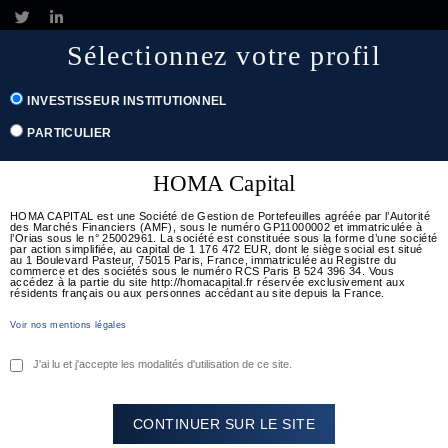
Sélectionnez votre profil
Français
Rechercher
English
(
Anglais
)
INVESTISSEUR INSTITUTIONNEL
PARTICULIER
Togg
navig
HOMA Capital
HOMA CAPITAL est une Société de Gestion de Portefeuilles agréée par l’Autorité
des Marchés Financiers (AMF), sous le numéro GP11000002 et immatriculée à
Nous
l’Orias sous le n° 25002961. La société est constituée sous la forme d’une société
par action simplifiée, au capital de 1 176 472 EUR, dont le siège social est situé
au 1 Boulevard Pasteur, 75015 Paris, France, immatriculée au Registre du
contacter
commerce et des sociétés sous le numéro RCS Paris B 524 396 34. Vous
accédez à la partie du site http://homacapital.fr réservée exclusivement aux
résidents français ou aux personnes accédant au site depuis la France.
Voir nos mentions légales
J'ai lu et j'accepte les modalités d'utilisation de ce site.
CONTINUER SUR LE SITE