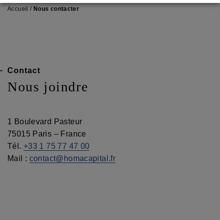
Accueil
/
Nous contacter
Contact
Nous joindre
1 Boulevard Pasteur
75015 Paris – France
Tél.
+33 1 75 77 47 00
Mail :
contact@homacapital.fr