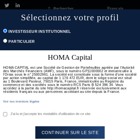
Français
Rechercher
Sélectionnez votre profil
Étiquette :
YCAP TI
Togg
INVESTISSEUR INSTITUTIONNEL
navig
Posted
30 janvier 2023
Homacapital
Key Insights
PARTICULIER
on
Leave a comment
HOMA Capital
[DECRYPTAGE] ‘‘ Perspectives
2023 ’’ – 27.01.2023
HOMA CAPITAL est une Société de Gestion de Portefeuilles agréée par l’Autorité
des Marchés Financiers (AMF), sous le numéro GP11000002 et immatriculée à
l’Orias sous le n° 25002961. La société est constituée sous la forme d’une société
par action simplifiée, au capital de 1 176 472 EUR, dont le siège social est situé
au 1 Boulevard Pasteur, 75015 Paris, France, immatriculée au Registre du
« Les actifs de rendement devraient jouer leur rôle dans
commerce et des sociétés sous le numéro RCS Paris B 524 396 34. Vous
accédez à la partie du site http://homacapital.fr réservée exclusivement aux
un environnement où les incertitudes […]
résidents français ou aux personnes accédant au site depuis la France.
Voir nos mentions légales
Lire plus
J'ai lu et j'accepte les modalités d'utilisation de ce site.
CONTINUER SUR LE SITE
Posted
19 septembre 2022
Homacapital
Key Insights