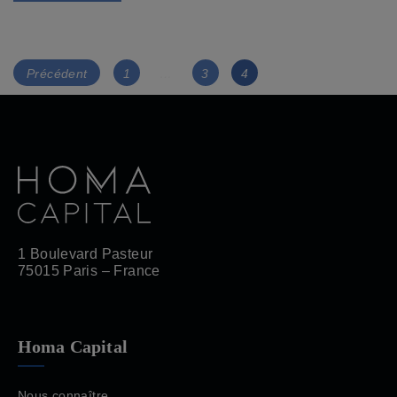
Navigation
Page
Page
Page
Précédent
1
…
3
4
des
articles
1 Boulevard Pasteur
75015 Paris – France
Homa Capital
Nous connaître