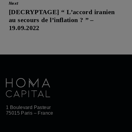
Next
[DECRYPTAGE] ‘‘ L’accord iranien
Next
au secours de l’inflation ? ’’ –
post:
19.09.2022
1 Boulevard Pasteur
75015 Paris – France