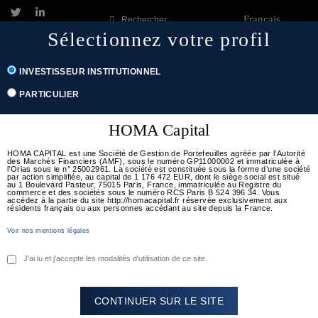
Français
Rechercher
Sélectionnez votre profil
Togg
INVESTISSEUR INSTITUTIONNEL
navig
PARTICULIER
HOMA Capital
HOMA CAPITAL est une Société de Gestion de Portefeuilles agréée par l’Autorité
des Marchés Financiers (AMF), sous le numéro GP11000002 et immatriculée à
l’Orias sous le n° 25002961. La société est constituée sous la forme d’une société
par action simplifiée, au capital de 1 176 472 EUR, dont le siège social est situé
au 1 Boulevard Pasteur, 75015 Paris, France, immatriculée au Registre du
commerce et des sociétés sous le numéro RCS Paris B 524 396 34. Vous
accédez à la partie du site http://homacapital.fr réservée exclusivement aux
résidents français ou aux personnes accédant au site depuis la France.
Posted
KEY INSIGHTS
|
1 JUILLET 2022
Voir nos mentions légales
on
[DECRYPTAGE] ‘‘
J'ai lu et j'accepte les modalités d'utilisation de ce site.
L’Europe face à
l’interventionnisme
CONTINUER SUR LE SITE