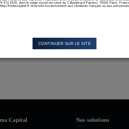
 176 472 EUR, dont le siège social est situé au 1 Boulevard Pasteur, 75015 Paris, Fra
http://homacapital.fr réservée exclusivement aux résidents français ou aux personnes
Leave a comment
rsécurité, les nouve
CONTINUER SUR LE SITE
ca, Président de HOMA CAPITAL, dans l’émission hors série 
ma Capital
Nos solutions