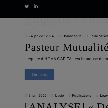
Étiquette :
#hom
Posted
24 janvier 2024
Homacapital
Publicatio
on
Pasteur Mutualit
L’équipe d’HOMA CAPITAL est heureuse d’ann
Lire plus
Posted
8 juin 2020
Lucie
Publications
Leav
on
[ANALYSE] « Défic