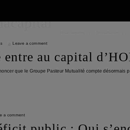
acapital
Nous connaître
Nos solutions
ns
Leave a comment
é entre au capital d’
oncer que le Groupe Pasteur Mutualité compte désormais p
e a comment
it public : Qui s’ende