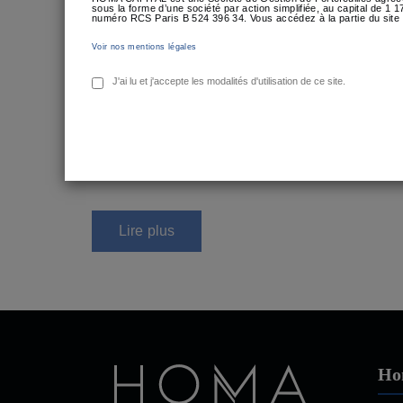
Lire plus
sous la forme d’une société par action simplifiée, au capital de 1
numéro RCS Paris B 524 396 34. Vous accédez à la partie du site 
Voir nos mentions légales
J'ai lu et j'accepte les modalités d'utilisation de ce site.
Posted
26 novembre 2019
Lucie
Interviews
on
[INTERVIEW] Cybe
Retrouvez l’intervention de Lionel Tangy-Mal
Lire plus
Ho