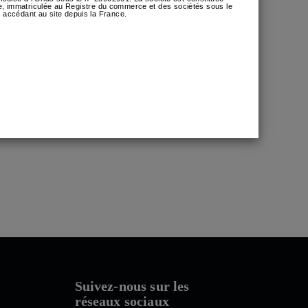
nce, immatriculée au Registre du commerce et des sociétés sous le
 accédant au site depuis la France.
aux défis
» Cyber, […]
Suivez-nous sur les
réseaux sociaux