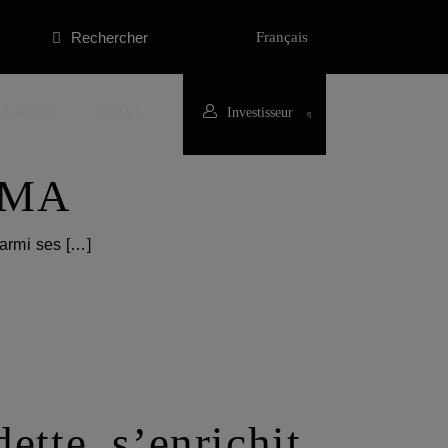
Rechercher
Français
Actualités
Contact
Investisseur
HOMA
armi ses […]
tte, s’enrichit