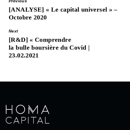
Previous
[ANALYSE] « Le capital universel » –
Previous
Octobre 2020
post:
Next
[R&D] « Comprendre
Next
la bulle boursière du Covid |
post:
23.02.2021