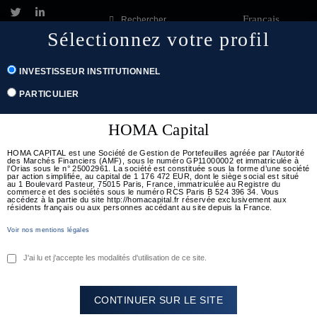
Français
Rechercher
Sélectionnez votre profil
Togg
INVESTISSEUR INSTITUTIONNEL
navig
PARTICULIER
HOMA Capital
HOMA CAPITAL est une Société de Gestion de Portefeuilles agréée par l’Autorité
des Marchés Financiers (AMF), sous le numéro GP11000002 et immatriculée à
l’Orias sous le n° 25002961. La société est constituée sous la forme d’une société
par action simplifiée, au capital de 1 176 472 EUR, dont le siège social est situé
au 1 Boulevard Pasteur, 75015 Paris, France, immatriculée au Registre du
commerce et des sociétés sous le numéro RCS Paris B 524 396 34. Vous
accédez à la partie du site http://homacapital.fr réservée exclusivement aux
résidents français ou aux personnes accédant au site depuis la France.
Posted
INTERVIEWS
|
26 FÉVRIER 2026
Voir nos mentions légales
on
[INTERVIEW] Le « S »,
J'ai lu et j'accepte les modalités d'utilisation de ce site.
pilier social de l’ESG, est
un vecteur de
CONTINUER SUR LE SITE