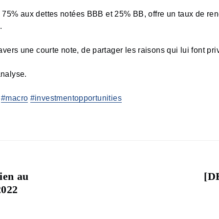
à 75% aux dettes notées BBB et 25% BB, offre un taux de re
.
s une courte note, de partager les raisons qui lui font privi
analyse.
#macro
#investmentopportunities
ien au
[D
Nex
2022
post