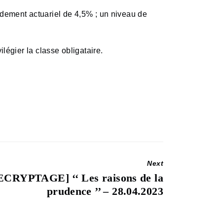
ndement actuariel de 4,5% ; un niveau de
légier la classe obligataire.
Next
ECRYPTAGE] ‘‘ Les raisons de la
t
prudence ’’ – 28.04.2023
: