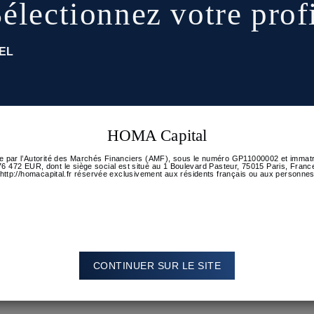
électionnez votre prof
t monétaire ?
 de la gestion
EL
bilité politique. Quelles répercussions peut-on attendre sur 
 actifs français ?
e le gestion privée
uez
ici
.
HOMA Capital
 par l’Autorité des Marchés Financiers (AMF), sous le numéro GP11000002 et immatric
 176 472 EUR, dont le siège social est situé au 1 Boulevard Pasteur, 75015 Paris, Fra
http://homacapital.fr réservée exclusivement aux résidents français ou aux personnes
CONTINUER SUR LE SITE