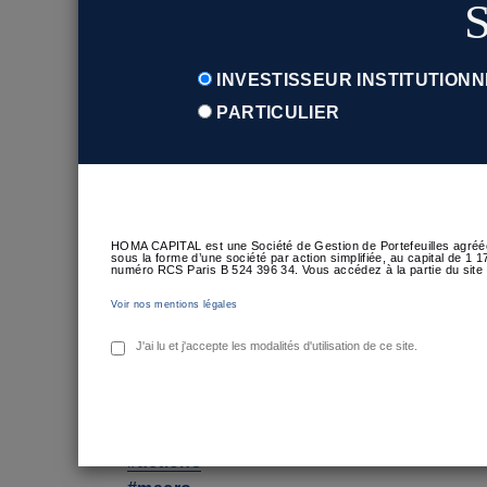
S
marque-t-il la fin du cycle d’assouplissemen
Par
Roberto PACAULT, CFA
– Responsable
INVESTISSEUR INSTITUTIONN
La France reste confrontée a une forte insta
PARTICULIER
durable est-elle en train de s’installer sur les
Par
David Guichard – Rein
– Responsable d
Pour accéder à l’intégralité de l’article, cliq
Bonne lecture !
HOMA CAPITAL est une Société de Gestion de Portefeuilles agréée
sous la forme d’une société par action simplifiée, au capital de 1
numéro RCS Paris B 524 396 34. Vous accédez à la partie du site 
Lionel Tangy-Malca
Voir nos mentions légales
J'ai lu et j'accepte les modalités d'utilisation de ce site.
#fixedincome
#assetmanagement
#wealthmanagement
#investmentmanagement
#actions