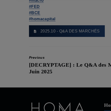
#macro
#FED
#BCE
#homacapital
2025.10 - Q&A DES MARCHÉS
Previous
[DECRYPTAGE] : Le Q&A des M
Previous
Juin 2025
post:
Ho