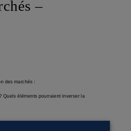
chés –
on des marchés :
? Quels éléments pourraient inverser la
ues montrent des signes d’amélioration. Cela