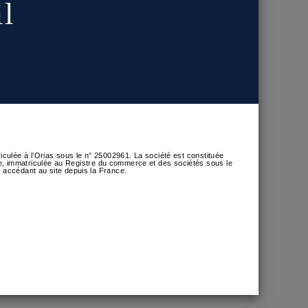
il
l’économie française ? Une prime de risque
ulée à l’Orias sous le n° 25002961. La société est constituée
nce, immatriculée au Registre du commerce et des sociétés sous le
 accédant au site depuis la France.