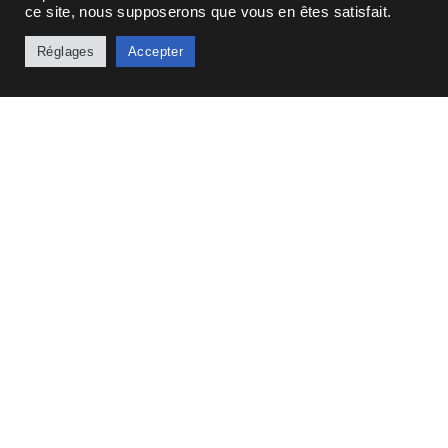
Nos solutions
ce site, nous supposerons que vous en êtes satisfait.
Nos fonds
Réglages
Accepter
d’investissement
Toutes nos solutions