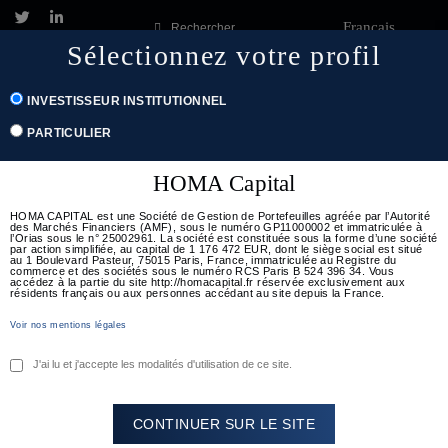
Français
Rechercher
Sélectionnez votre profil
Étiquette :
VM
Togg
INVESTISSEUR INSTITUTIONNEL
navig
Posted
22 mai 2024
Homacapital
Key Insights
PARTICULIER
on
Leave a comment
HOMA Capital
[DECRYPTAGE] : Le Q&A des
Marchés – Avril 2024
HOMA CAPITAL est une Société de Gestion de Portefeuilles agréée par l’Autorité
des Marchés Financiers (AMF), sous le numéro GP11000002 et immatriculée à
l’Orias sous le n° 25002961. La société est constituée sous la forme d’une société
par action simplifiée, au capital de 1 176 472 EUR, dont le siège social est situé
au 1 Boulevard Pasteur, 75015 Paris, France, immatriculée au Registre du
HOMA CAPITAL livre son analyse sur les thèmes qui
commerce et des sociétés sous le numéro RCS Paris B 524 396 34. Vous
accédez à la partie du site http://homacapital.fr réservée exclusivement aux
concentrent l’attention des marchés en ce […]
résidents français ou aux personnes accédant au site depuis la France.
Voir nos mentions légales
Lire plus
J'ai lu et j'accepte les modalités d'utilisation de ce site.
CONTINUER SUR LE SITE
Posted
22 mars 2024
Homacapital
Key Insights