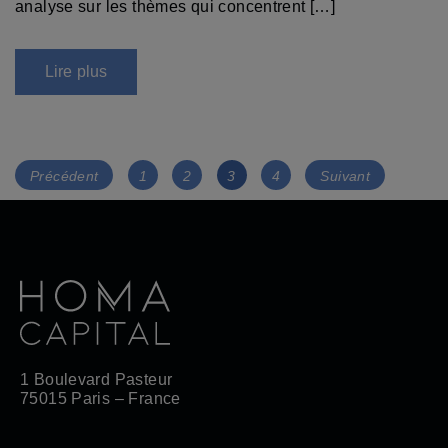
analyse sur les thèmes qui concentrent […]
Lire plus
Navigation
Page
Page
Page
Page
Précédent
1
2
3
4
Suivant
des
articles
1 Boulevard Pasteur
75015 Paris – France