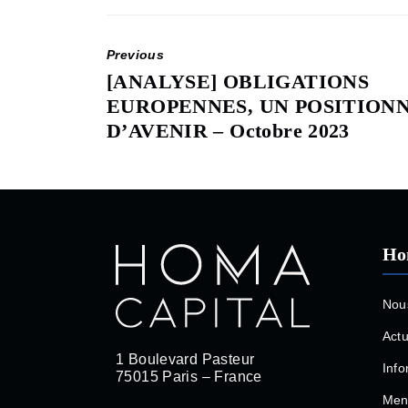
Previous
[ANALYSE] OBLIGATIONS
Previous
EUROPENNES, UN POSITIO
post:
D’AVENIR – Octobre 2023
Ho
Nou
Actu
1 Boulevard Pasteur
Info
75015 Paris – France
Ment