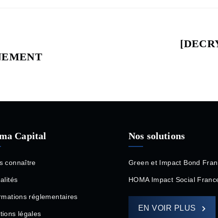
[DECRY
Next
NNEMENT
post:
ma Capital
Nos solutions
s connaître
Green et Impact Bond Fra
alités
HOMA Impact Social Franc
rmations réglementaires
EN VOIR PLUS
ions légales